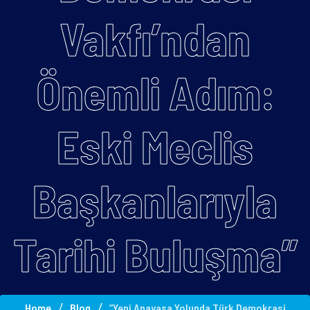
Vakfı’ndan
Önemli Adım:
Eski Meclis
Başkanlarıyla
Tarihi Buluşma”
Home
Blog
“Yeni Anayasa Yolunda Türk Demokrasi