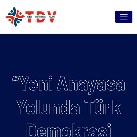
“Yeni Anayasa
Yolunda Türk
Demokrasi