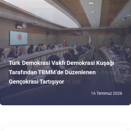
Türk Demokrasi Vakfı Demokrasi Kuşağı
Baki Mert başkanlığındaki Türk Demokrasi
Tarafından TBMM’de Düzenlenen
Vakfı Heyeti Cumhurbaşkanı Sayın Recep
Gençokrasi Tartışıyor
Tayyip Erdoğan’ı ziyaret etti.
16 Temmuz 2026
14 Nisan 2026